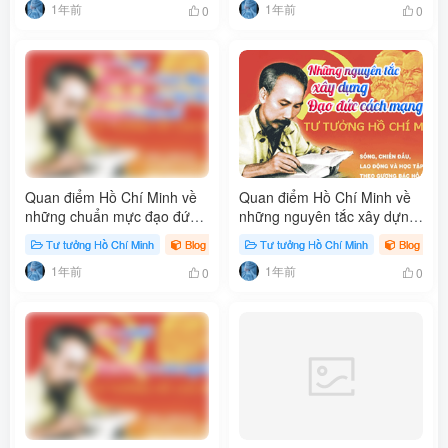
1年前
1年前
0
0
Quan điểm Hồ Chí Minh về
Quan điểm Hồ Chí Minh về
những chuẩn mực đạo đức
những nguyên tắc xây dựng
cách mạng của con người
đạo đức cách mạng
Tư tưởng Hồ Chí Minh
Blog
Tư tưởng Hồ Chí Minh
Blog
Việt Nam trong thời đại mới
1年前
1年前
0
0