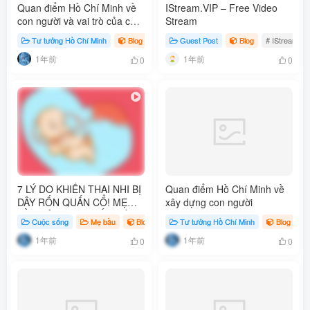
Quan điểm Hồ Chí Minh về
IStream.VIP – Free Video
con người và vai trò của con
Stream
người
Tư tưởng Hồ Chí Minh
Blog
Guest Post
Blog
# IStream
1年前
1年前
0
0
7 LÝ DO KHIẾN THAI NHI BỊ
Quan điểm Hồ Chí Minh về
DÂY RỐN QUẤN CỔ! MẸ
xây dựng con người
BẦU NÊN HẠN CHẾ NHÉ
Cuộc sống
Mẹ bầu
Blog
# Video
Tư tưởng Hồ Chí Minh
# tiktok
# mẹ bầu
Blog
1年前
1年前
0
0