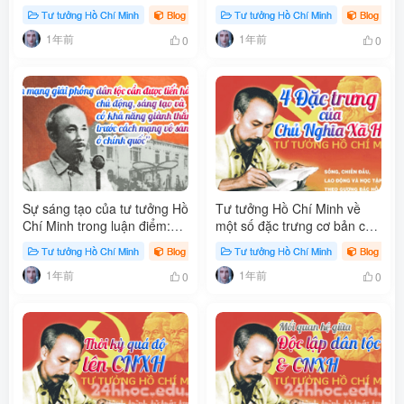
Tư tưởng Hồ Chí Minh
Blog
# Tư tưởng Hồ Chí Minh
Tư tưởng Hồ Chí Minh
Blog
# 
1年前
1年前
0
0
Sự sáng tạo của tư tưởng Hồ
Tư tưởng Hồ Chí Minh về
Chí Minh trong luận điểm:
một số đặc trưng cơ bản của
“Cách mạng giải phóng dân
chủ nghĩa xã hội
Tư tưởng Hồ Chí Minh
Blog
# Cách mạng giải phóng dân tộc
Tư tưởng Hồ Chí Minh
Blog
# 
tộc cần được tiến hành chủ
1年前
1年前
động, sáng tạo và có khả
0
0
năng giành thắng lợi trước
cách mạng vô sản ở chính
quốc”