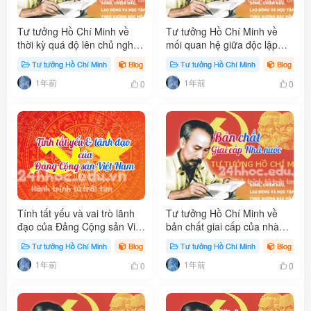
Tư tưởng Hồ Chí Minh về
Tư tưởng Hồ Chí Minh về
thời kỳ quá độ lên chủ nghĩa
mối quan hệ giữa độc lập
xã hội ở Việt Nam
dân tộc và chủ nghĩa xã hội
Tư tưởng Hồ Chí Minh
Blog
Tư tưởng Hồ Chí Minh
Blog
1年前
1年前
0
0
Tính tất yếu và vai trò lãnh
Tư tưởng Hồ Chí Minh về
đạo của Đảng Cộng sản Việt
bản chất giai cấp của nhà
Nam
nước
Tư tưởng Hồ Chí Minh
Blog
Tư tưởng Hồ Chí Minh
Blog
1年前
1年前
0
0