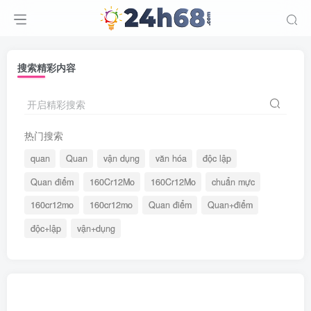
搜索精彩内容
开启精彩搜索
热门搜索
quan
Quan
vận dụng
văn hóa
độc lập
Quan điểm
160Cr12Mo
160Cr12Mo
chuẩn mực
160cr12mo
160cr12mo
Quan điểm
Quan+điểm
độc+lập
vận+dụng