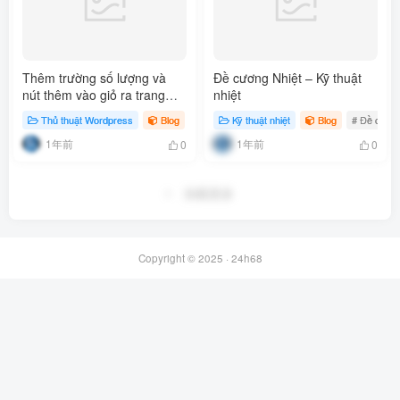
Thêm trường số lượng và
Đề cương Nhiệt – Kỹ thuật
nút thêm vào giỏ ra trang
nhiệt
shop – woocommerce
Thủ thuật Wordpress
Blog
Kỹ thuật nhiệt
Blog
# Đề cươn
1年前
1年前
0
0
加载中...
Copyright © 2025 ·
24h68