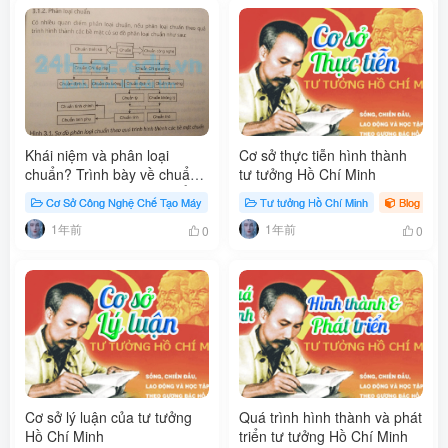
Khái niệm và phân loại
Cơ sở thực tiễn hình thành
chuẩn? Trình bày về chuẩn
tư tưởng Hồ Chí Minh
công nghệ gia công, chuẩn
Cơ Sở Công Nghệ Chế Tạo Máy
Blog
Tư tưởng Hồ Chí Minh
# chuẩn công nghệ
Blog
# 
công nghệ lắp ráp? Cho ví
1年前
1年前
dụ chuẩn công nghệ gia
0
0
công?
Cơ sở lý luận của tư tưởng
Quá trình hình thành và phát
Hồ Chí Minh
triển tư tưởng Hồ Chí Minh