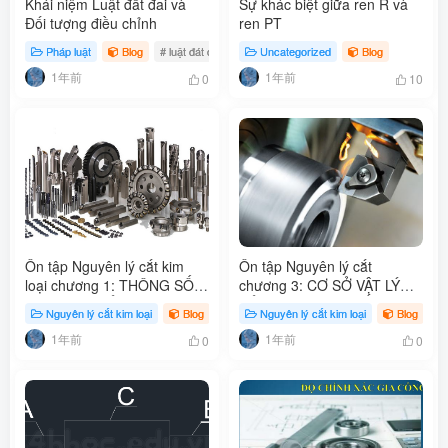
Khái niệm Luật đất đai và
Sự khác biệt giữa ren R và
Đối tượng điều chỉnh
ren PT
Pháp luật
Blog
# luật đát đai 2013
Uncategorized
# khái niệm luật đất đai
Blog
# đối tượng 
1年前
1年前
0
10
Ôn tập Nguyên lý cắt kim
Ôn tập Nguyên lý cắt
loại chương 1: THÔNG SỐ
chương 3: CƠ SỞ VẬT LÝ
HÌNH HỌC CỦA DỤNG CỤ
CỦA QUÁ TRÌNH CẮT
Nguyên lý cắt kim loại
Blog
Nguyên lý cắt kim loại
Blog
CẮT VÀ LỚP CẮT
1年前
1年前
0
0