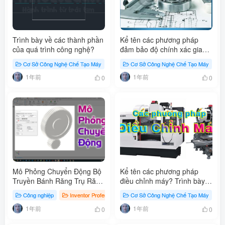
Trình bày về các thành phần
Kể tên các phương pháp
của quá trình công nghệ?
đảm bảo độ chính xác gia
công trên máy công cụ?
Cơ Sở Công Nghệ Chế Tạo Máy
Công nghiệp
Cơ Sở Công Nghệ Chế Tạo Máy
Học cơ khí
Blog
Trình bày về phương pháp
1年前
1年前
đo dò – cắt thử?
0
0
Mô Phỏng Chuyển Động Bộ
Kể tên các phương pháp
Truyền Bánh Răng Trụ Răng
điều chỉnh máy? Trình bày
Nghiêng Trên Inventor
về các phương pháp điều
Công nghiệp
Inventor Profesional
Cơ Sở Công Nghệ Chế Tạo Máy
Thiết kế Cơ khí
Blog
# Mô P
chỉnh máy
1年前
1年前
0
0