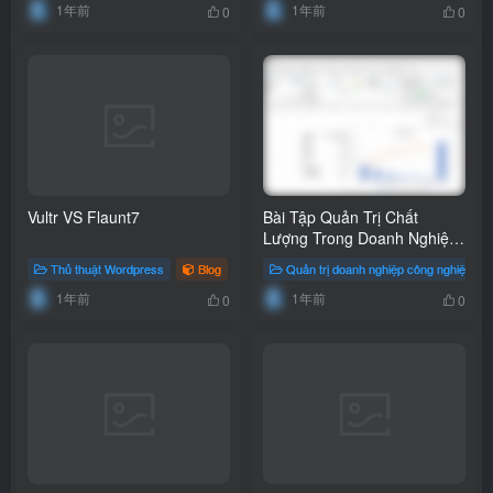
1年前
1年前
0
0
Vultr VS Flaunt7
Bài Tập Quản Trị Chất
Lượng Trong Doanh Nghiệp
Công Nghiệp
Thủ thuật Wordpress
Blog
# vps
Quản trị doanh nghiệp công nghiệp
1年前
1年前
0
0