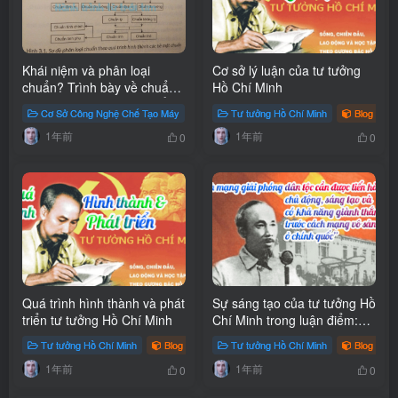
Khái niệm và phân loại
Cơ sở lý luận của tư tưởng
chuẩn? Trình bày về chuẩn
Hồ Chí Minh
công nghệ gia công, chuẩn
Cơ Sở Công Nghệ Chế Tạo Máy
Blog
Tư tưởng Hồ Chí Minh
# chuẩn công nghệ
Blog
# 
công nghệ lắp ráp? Cho ví
1年前
1年前
dụ chuẩn công nghệ gia
0
0
công?
Quá trình hình thành và phát
Sự sáng tạo của tư tưởng Hồ
triển tư tưởng Hồ Chí Minh
Chí Minh trong luận điểm:
“Cách mạng giải phóng dân
Tư tưởng Hồ Chí Minh
Blog
# Tư tưởng Hồ Chí Minh
Tư tưởng Hồ Chí Minh
Blog
# 
tộc cần được tiến hành chủ
1年前
1年前
động, sáng tạo và có khả
0
0
năng giành thắng lợi trước