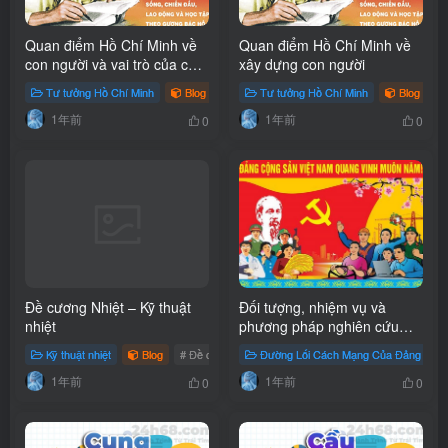
Quan điểm Hồ Chí Minh về
Quan điểm Hồ Chí Minh về
con người và vai trò của con
xây dựng con người
người
Tư tưởng Hồ Chí Minh
Blog
Tư tưởng Hồ Chí Minh
Blog
1年前
1年前
0
0
Đề cương Nhiệt – Kỹ thuật
Đối tượng, nhiệm vụ và
nhiệt
phương pháp nghiên cứu
môn đường lối Cách mạng
Kỹ thuật nhiệt
Blog
# Đề cương
Đường Lối Cách Mạng Của Đảng Cộng
của Đảng Cộng sản Việt
1年前
1年前
Nam
0
0