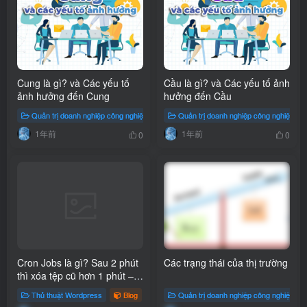
Cung là gì? và Các yếu tố
Cầu là gì? và Các yếu tố ảnh
ảnh hưởng đến Cung
hưởng đến Cầu
Quản trị doanh nghiệp công nghiệp
Blog
Quản trị doanh nghiệp công nghiệp
# Quy luật cung cầu
# Cung là 
1年前
1年前
0
0
Cron Jobs là gì? Sau 2 phút
Các trạng thái của thị trường
thì xóa tệp cũ hơn 1 phút –
CronJob
Thủ thuật Wordpress
Blog
# lunix
Quản trị doanh nghiệp công nghiệp