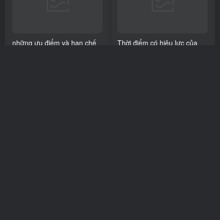
những ưu điểm và hạn chế
Thời điểm có hiệu lực của
của trường phái Pháp trị.
hợp đồng dân sự theo quy
định của pháp luật Việt Nam
Uncategorized
Blog
# những ưu điểm và hạn chế của trường phái Pháp trị.
Pháp luật
Blog
# Bộ luật dân 
hiện hành. Thực trạng và
1年前
1年前
kiến nghị.
0
0
加载更多
Copyright © 2025 ·
24h68