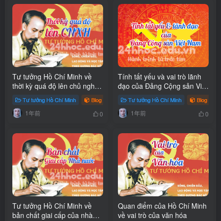
cách mạng vô sản ở chính
quốc”
Tư tưởng Hồ Chí Minh về
Tính tất yếu và vai trò lãnh
thời kỳ quá độ lên chủ nghĩa
đạo của Đảng Cộng sản Việt
xã hội ở Việt Nam
Nam
Tư tưởng Hồ Chí Minh
Blog
Tư tưởng Hồ Chí Minh
Blog
1年前
1年前
0
0
Tư tưởng Hồ Chí Minh về
Quan điểm của Hồ Chí Minh
bản chất giai cấp của nhà
về vai trò của văn hóa