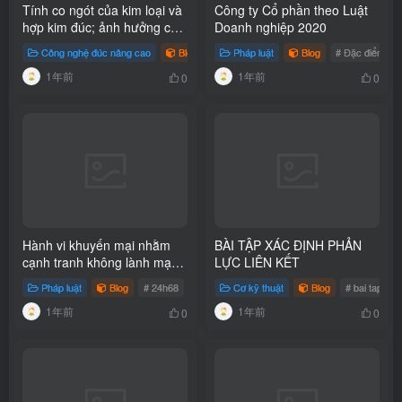
Tính co ngót của kim loại và
Công ty Cổ phần theo Luật
hợp kim đúc; ảnh hưởng của
Doanh nghiệp 2020
tính cao ngót đến chất lượng
Công nghệ đúc nâng cao
Blog
Pháp luật
Blog
# Đặc điểm Cô
vật đúc như thế nào?
1年前
1年前
0
0
Hành vi khuyến mại nhằm
BÀI TẬP XÁC ĐỊNH PHẢN
cạnh tranh không lành mạnh
LỰC LIÊN KẾT
theo Luật cạnh tranh 2018
Pháp luật
Blog
# 24h68
# Luật Cạnh tranh năm 2018
Cơ kỹ thuật
Blog
# khuyến mại n
# bai tap xac
1年前
1年前
0
0