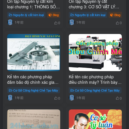
Ôn tập Nguyên lý cắt kim
Ôn tập Nguyên lý cắt
loại chương 1: THÔNG SỐ
chương 3: CƠ SỞ VẬT LÝ
HÌNH HỌC CỦA DỤNG CỤ
CỦA QUÁ TRÌNH CẮT
Nguyên lý cắt kim loại
Blog
Nguyên lý cắt kim loại
Blog
CẮT VÀ LỚP CẮT
1年前
1年前
0
0
Kể tên các phương pháp
Kể tên các phương pháp
đảm bảo độ chính xác gia
điều chỉnh máy? Trình bày
công trên máy công cụ?
về các phương pháp điều
Cơ Sở Công Nghệ Chế Tạo Máy
Blog
Cơ Sở Công Nghệ Chế Tạo Máy
Trình bày về phương pháp
chỉnh máy
1年前
1年前
đo dò – cắt thử?
0
0