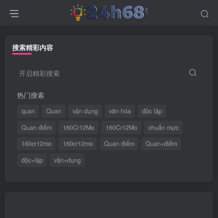
搜索精彩内容
开启精彩搜索
热门搜索
quan
Quan
vận dụng
văn hóa
độc lập
Quan điểm
160Cr12Mo
160Cr12Mo
chuẩn mực
160cr12mo
160cr12mo
Quan điểm
Quan+điểm
độc+lập
vận+dụng