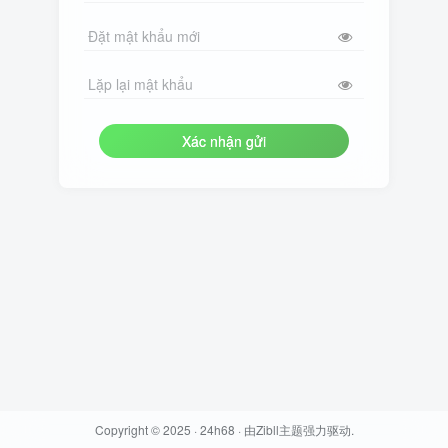
Đặt mật khẩu mới
Lặp lại mật khẩu
Xác nhận gửi
Copyright © 2025 ·
24h68
· 由
Zibll主题
强力驱动.