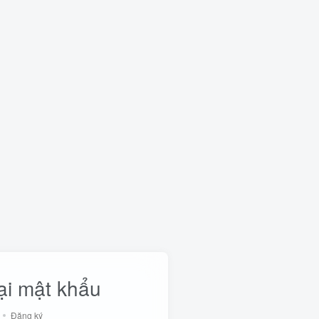
lại mật khẩu
Đăng ký