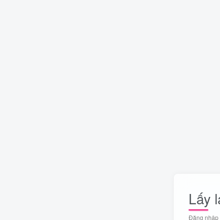
Lấy 
Đăng nhập