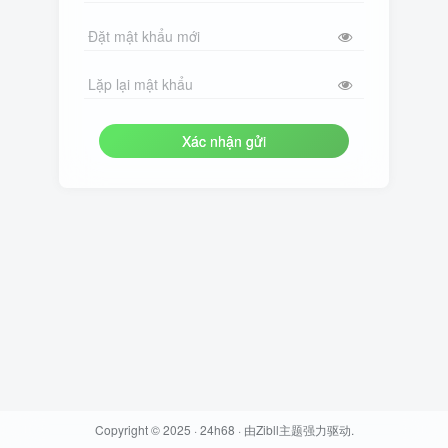
Đặt mật khẩu mới
Lặp lại mật khẩu
Xác nhận gửi
Copyright © 2025 ·
24h68
· 由
Zibll主题
强力驱动.