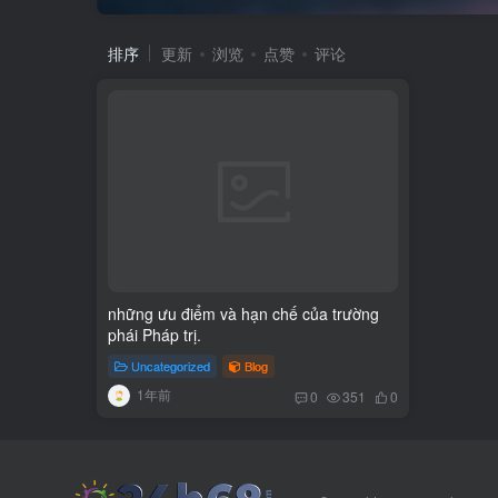
排序
更新
浏览
点赞
评论
những ưu điểm và hạn chế của trường
phái Pháp trị.
Uncategorized
Blog
1年前
0
351
0