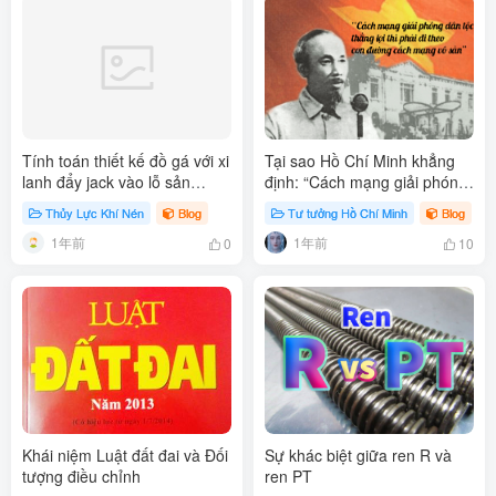
Tính toán thiết kế đồ gá với xi
Tại sao Hồ Chí Minh khẳng
lanh đẩy jack vào lỗ sản
định: “Cách mạng giải phóng
phẩm để test
dân tộc muốn thắng lợi thì
Thủy Lực Khí Nén
Blog
Tư tưởng Hồ Chí Minh
Blog
phải đi theo con đường cách
1年前
1年前
mạng vô sản”
0
10
Khái niệm Luật đất đai và Đối
Sự khác biệt giữa ren R và
tượng điều chỉnh
ren PT