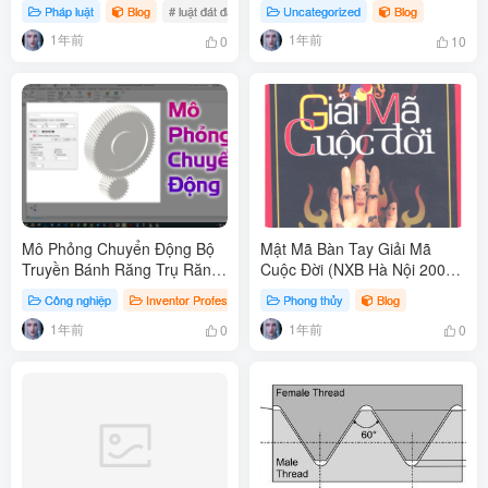
Pháp luật
Blog
# luật đát đai 2013
# khái niệm luật đất đai
Uncategorized
Blog
# đối tượng đ
1年前
1年前
0
10
Mô Phỏng Chuyển Động Bộ
Mật Mã Bàn Tay Giải Mã
Truyền Bánh Răng Trụ Răng
Cuộc Đời (NXB Hà Nội 2008)
Nghiêng Trên Inventor
– Thiệu Vĩ Hoa, 495
Công nghiệp
Inventor Profesional
Phong thủy
Thiết kế Cơ khí
Blog
Blog
# Mô Ph
Trang.pdf
1年前
1年前
0
0