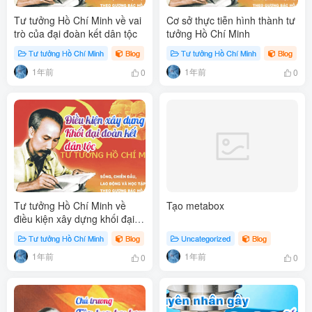
Tư tưởng Hồ Chí Minh về vai
Cơ sở thực tiễn hình thành tư
trò của đại đoàn kết dân tộc
tưởng Hồ Chí Minh
Tư tưởng Hồ Chí Minh
Blog
Tư tưởng Hồ Chí Minh
Blog
# 
1年前
1年前
0
0
Tư tưởng Hồ Chí Minh về
Tạo metabox
điều kiện xây dựng khối đại
đoàn kết dân tộc
Tư tưởng Hồ Chí Minh
Blog
Uncategorized
Blog
1年前
1年前
0
0