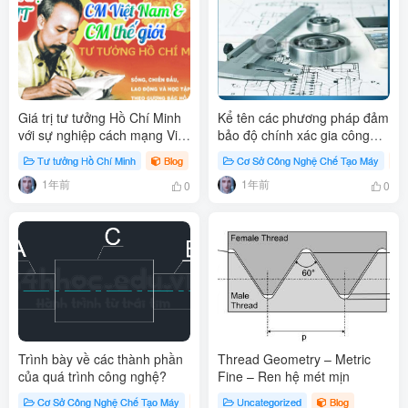
Giá trị tư tưởng Hồ Chí Minh
Kể tên các phương pháp đảm
với sự nghiệp cách mạng Việt
bảo độ chính xác gia công
Nam và cách mạng thế giới
trên máy công cụ? Trình bày
Tư tưởng Hồ Chí Minh
Blog
# Tư tưởng Hồ Chí Minh
Cơ Sở Công Nghệ Chế Tạo Máy
về phương pháp đo dò – cắt
1年前
1年前
thử?
0
0
Trình bày về các thành phần
Thread Geometry – Metric
của quá trình công nghệ?
Fine – Ren hệ mét mịn
Cơ Sở Công Nghệ Chế Tạo Máy
Công nghiệp
Uncategorized
Học cơ khí
Blog
Blog