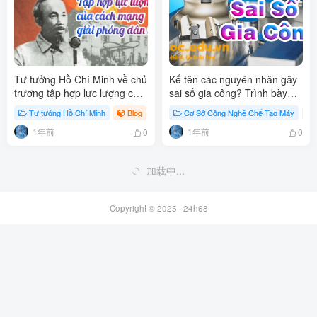
Tư tưởng Hồ Chí Minh về chủ
Kể tên các nguyên nhân gây
trương tập hợp lực lượng của
sai số gia công? Trình bày
cách mạng giải phóng dân
các nguyên nhân gây sai số
Tư tưởng Hồ Chí Minh
Blog
# Tư tưởng Hồ Chí Minh
Cơ Sở Công Nghệ Chế Tạo Máy
# Cách mạng giải p
tộc
gia công?
1年前
1年前
0
0
Cơ sở thực tiễn hình thành tư
Cơ sở lý luận của tư tưởng Hồ
tưởng Hồ Chí Minh
Chí Minh
Tư tưởng Hồ Chí Minh
Blog
# Tư tưởng Hồ Chí Minh
Tư tưởng Hồ Chí Minh
Blog
# 