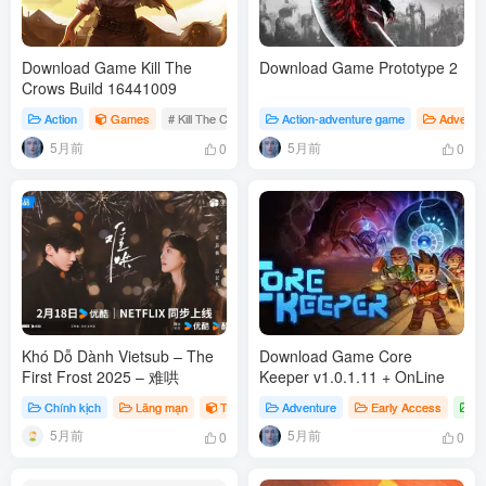
Download Game Kill The
Download Game Prototype 2
Crows Build 16441009
Action
Games
# Kill The Crows
Action-adventure game
Adventu
5月前
5月前
0
0
Khó Dỗ Dành Vietsub – The
Download Game Core
First Frost 2025 – 难哄
Keeper v1.0.1.11 + OnLine
Chính kịch
Lãng mạn
TvSeries
Adventure
# The First Frost
Early Access
In
5月前
5月前
0
0