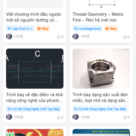
Viết chương trình đảo ngược
Thread Geometry – Metric
một số nguyên dương có
Fine – Ren hệ mét mịn
đúng 3 chữ số C++
Lập trình C++
Blog
Uncategorized
Blog
1年前
1年前
0
0
Trình bày về đặc điểm và khả
Trình bày dạng sản xuất đơn
năng công nghệ của phương
chiếc, loạt nhỏ và dạng sản
pháp tiện?
xuất loạt lớn, hàng khối?
Cơ Sở Công Nghệ Chế Tạo Máy
Học cơ khí
Cơ Sở Công Nghệ Chế Tạo Máy
Blog
1年前
1年前
0
0