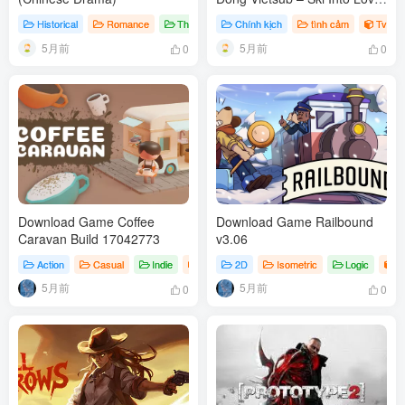
2025
Historical
Romance
Thriller
# Agarwood Like A Dream
Chính kịch
tình cảm
TvSer
5月前
5月前
0
0
Download Game Coffee
Download Game Railbound
Caravan Build 17042773
v3.06
Action
Casual
Indie
Games
2D
# Coffee Caravan
Isometric
Logic
G
5月前
5月前
0
0