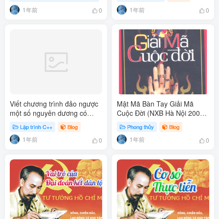
1年前
1年前
0
0
Viết chương trình đảo ngược
Mật Mã Bàn Tay Giải Mã
một số nguyên dương có
Cuộc Đời (NXB Hà Nội 2008)
đúng 3 chữ số C++
– Thiệu Vĩ Hoa, 495
Lập trình C++
Blog
Phong thủy
Blog
Trang.pdf
1年前
1年前
0
0