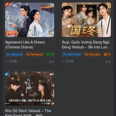
Agarwood Like A Dream
Suỵt, Quốc Vương Đang Ngủ
(Chinese Drama)
Đông Vietsub – Ski Into Love
2025
Historical
Romance
Thriller
# Agarwood Like A Dream
Chính kịch
tình cảm
TvSer
5月前
5月前
0
0
Khó Dỗ Dành Vietsub – The
First Frost 2025 – 难哄