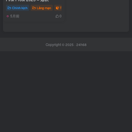
Chính kịch
Lãng mạn
TvSeries
# The First Frost
5月前
0
Copyright © 2025 ·
24h68