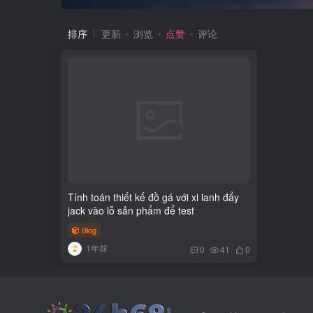
排序
更新
浏览
点赞
评论
Tính toán thiết kế đồ gá với xi lanh đẩy
jack vào lỗ sản phẩm để test
Blog
1年前
0
41
0