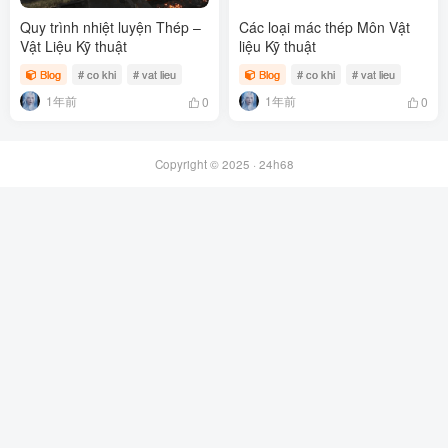
Quy trình nhiệt luyện Thép –
Các loại mác thép Môn Vật
Vật Liệu Kỹ thuật
liệu Kỹ thuật
Blog
# co khi
# vat lieu
Blog
# co khi
# vat lieu
1年前
1年前
0
0
Copyright © 2025 ·
24h68