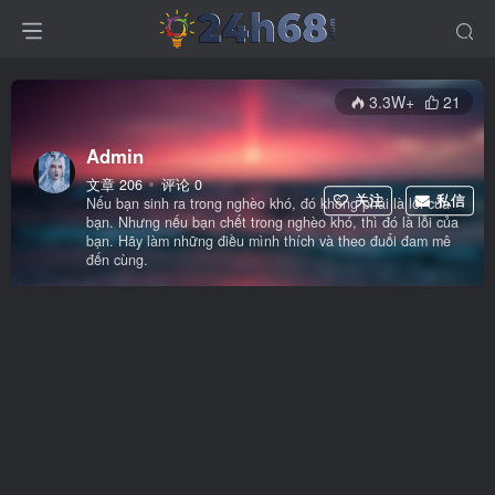
3.3W+
21
Admin
文章 206
评论 0
关注
私信
Nếu bạn sinh ra trong nghèo khó, đó không phải là lỗi của
bạn. Nhưng nếu bạn chết trong nghèo khó, thì đó là lỗi của
bạn. Hãy làm những điều mình thích và theo đuổi đam mê
đến cùng.