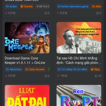
Action
Games
# Kill The Crows
Action-adventure game
Adventu
5月前
5月前
0
0
Download Game Core
Tại sao Hồ Chí Minh khẳng
Keeper v1.0.1.11 + OnLine
định: “Cách mạng giải phóng
dân tộc muốn thắng lợi thì
Adventure
Early Access
Indie
Tư tưởng Hồ Chí Minh
Games
# Core Keeper
Blog
phải đi theo con đường cách
5月前
1年前
mạng vô sản”
0
10