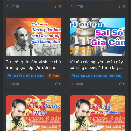
1年前
1年前
0
0
Tư tưởng Hồ Chí Minh về chủ
Kể tên các nguyên nhân gây
trương tập hợp lực lượng của
sai số gia công? Trình bày
cách mạng giải phóng dân
các nguyên nhân gây sai số
Tư tưởng Hồ Chí Minh
Blog
# Tư tưởng Hồ Chí Minh
Cơ Sở Công Nghệ Chế Tạo Máy
# Cách mạng giải p
tộc
gia công?
1年前
1年前
0
0