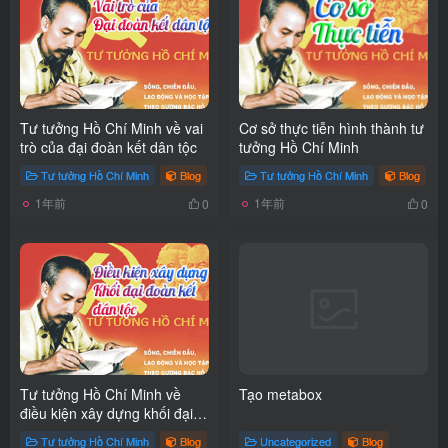
Tư tưởng Hồ Chí Minh về vai
Cơ sở thực tiễn hình thành tư
trò của đại đoàn kết dân tộc
tưởng Hồ Chí Minh
Tư tưởng Hồ Chí Minh
Blog
Tư tưởng Hồ Chí Minh
Blog
# 
1年前
1年前
0
0
Tư tưởng Hồ Chí Minh về
Tạo metabox
điều kiện xây dựng khối đại
đoàn kết dân tộc
Tư tưởng Hồ Chí Minh
Blog
Uncategorized
Blog