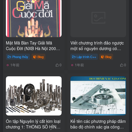
Mật Mã Bàn Tay Giải Mã
Viết chương trình đảo ngược
Cuộc Đời (NXB Hà Nội 2008)
một số nguyên dương có
– Thiệu Vĩ Hoa, 495
đúng 3 chữ số C++
Phong thủy
Blog
Lập trình C++
Blog
Trang.pdf
1年前
1年前
0
0
Ôn tập Nguyên lý cắt kim loại
Kể tên các phương pháp đảm
chương 1: THÔNG SỐ HÌNH
bảo độ chính xác gia công