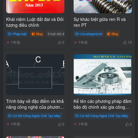
Khái niệm Luật đất đai và Đối
Sự khác biệt giữa ren R và
tượng điều chỉnh
ren PT
Pháp luật
Blog
# luật đát đai 2013
# khái niệm luật đất đai
Uncategorized
Blog
# đối tượng đ
1年前
1年前
0
10
Trình bày về đặc điểm và khả
Kể tên các phương pháp đảm
năng công nghệ của phương
bảo độ chính xác gia công
pháp tiện?
trên máy công cụ? Trình bày
Cơ Sở Công Nghệ Chế Tạo Máy
Học cơ khí
Cơ Sở Công Nghệ Chế Tạo Máy
Blog
về phương pháp đo dò – cắt
1年前
1年前
thử?
0
0