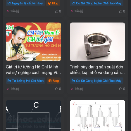
HỌC CỦA DỤNG CỤ CẮT VÀ
trên máy công cụ? Trình bày
Nguyên lý cắt kim loại
Blog
Cơ Sở Công Nghệ Chế Tạo Máy
LỚP CẮT
về phương pháp đo dò – cắt
1年前
1年前
thử?
0
0
Giá trị tư tưởng Hồ Chí Minh
Trình bày dạng sản xuất đơn
với sự nghiệp cách mạng Việt
chiếc, loạt nhỏ và dạng sản
Nam và cách mạng thế giới
xuất loạt lớn, hàng khối?
Tư tưởng Hồ Chí Minh
Blog
# Tư tưởng Hồ Chí Minh
Cơ Sở Công Nghệ Chế Tạo Máy
1年前
1年前
0
0