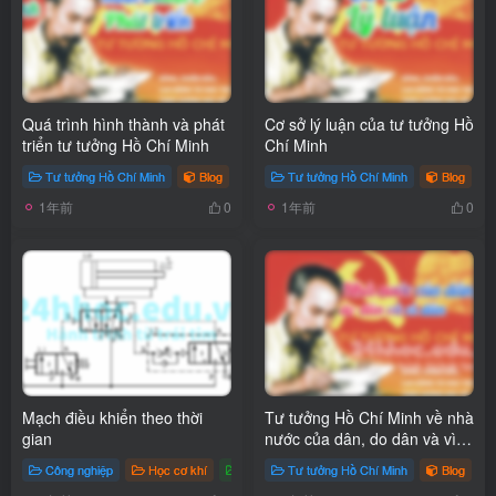
Quá trình hình thành và phát
Cơ sở lý luận của tư tưởng Hồ
triển tư tưởng Hồ Chí Minh
Chí Minh
Tư tưởng Hồ Chí Minh
Blog
# Tư tưởng Hồ Chí Minh
Tư tưởng Hồ Chí Minh
Blog
# 
1年前
1年前
0
0
Mạch điều khiển theo thời
Tư tưởng Hồ Chí Minh về nhà
gian
nước của dân, do dân và vì
dân
Công nghiệp
Học cơ khí
Thủy Lực Khí Nén
Tư tưởng Hồ Chí Minh
Blog
Blog