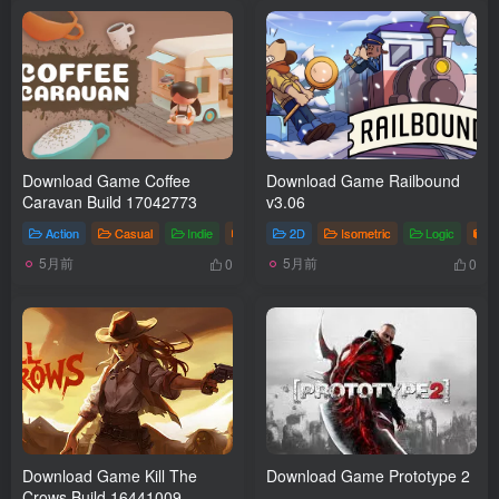
Download Game Coffee
Download Game Railbound
Caravan Build 17042773
v3.06
Action
Casual
Indie
Games
2D
# Coffee Caravan
Isometric
Logic
G
5月前
5月前
0
0
Download Game Kill The
Download Game Prototype 2
Crows Build 16441009