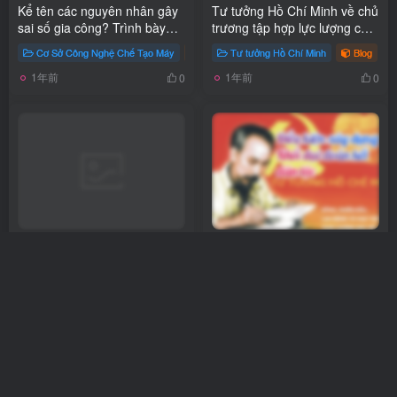
Kể tên các nguyên nhân gây
Tư tưởng Hồ Chí Minh về chủ
sai số gia công? Trình bày
trương tập hợp lực lượng của
các nguyên nhân gây sai số
cách mạng giải phóng dân
Cơ Sở Công Nghệ Chế Tạo Máy
Blog
Tư tưởng Hồ Chí Minh
# các nguyên nhân gây sai số gia cô
Blog
# 
gia công?
tộc
1年前
1年前
0
0
Tạo metabox
Tư tưởng Hồ Chí Minh về
điều kiện xây dựng khối đại
đoàn kết dân tộc
Uncategorized
Blog
Tư tưởng Hồ Chí Minh
Blog
1年前
1年前
0
0
加载更多