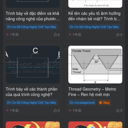
Trình bày về đặc điểm và khả
Kể tên các yếu tố ảnh hưởng
năng công nghệ của phương
đến nhám bề mặt? Trình bày
pháp tiện?
ảnh hưởng của các thông số
Cơ Sở Công Nghệ Chế Tạo Máy
Học cơ khí
Cơ Sở Công Nghệ Chế Tạo Máy
Blog
mang tính chất in dập hình
1年前
1年前
học của dụng cụ cắt, chế độ
0
0
cắt và rung động của hệ
thống công nghệ?
Trình bày về các thành phần
Thread Geometry – Metric
của quá trình công nghệ?
Fine – Ren hệ mét mịn
Cơ Sở Công Nghệ Chế Tạo Máy
Công nghiệp
Uncategorized
Học cơ khí
Blog
Blog
1年前
1年前
0
0