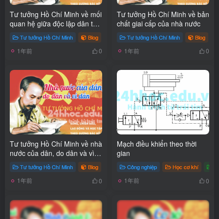
Tư tưởng Hồ Chí Minh về mối
Tư tưởng Hồ Chí Minh về bản
quan hệ giữa độc lập dân tộc
chất giai cấp của nhà nước
và chủ nghĩa xã hội
Tư tưởng Hồ Chí Minh
Blog
Tư tưởng Hồ Chí Minh
Blog
1年前
1年前
0
0
Tư tưởng Hồ Chí Minh về nhà
Mạch điều khiển theo thời
nước của dân, do dân và vì
gian
dân
Tư tưởng Hồ Chí Minh
Blog
Công nghiệp
Học cơ khí
T
1年前
1年前
0
0