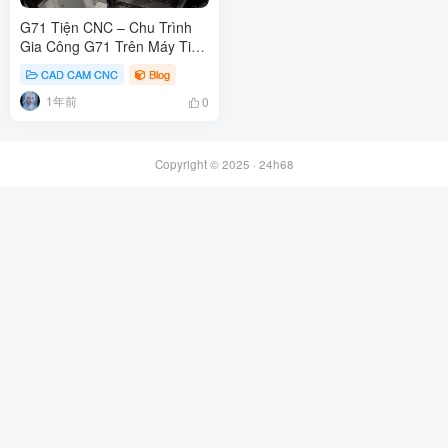
G71 Tiện CNC – Chu Trình
Gia Công G71 Trên Máy Tiện
CNC Fanuc
CAD CAM CNC
Blog
1年前
0
Copyright © 2025 ·
24h68