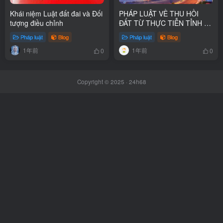
Khái niệm Luật đất đai và Đối
PHÁP LUẬT VỀ THU HỒI
tượng điều chỉnh
ĐẤT TỪ THỰC TIỄN TỈNH BÀ
RỊA – VŨNG TÀU
Pháp luật
Blog
Pháp luật
Blog
1年前
1年前
0
0
Copyright © 2025 ·
24h68