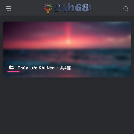
Thủy Lực Khí Nén
共4篇