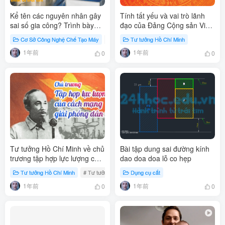
Kể tên các nguyên nhân gây
Tính tất yếu và vai trò lãnh
sai số gia công? Trình bày
đạo của Đảng Cộng sản Việt
các nguyên nhân gây sai số
Nam
Cơ Sở Công Nghệ Chế Tạo Máy
# các nguyên nhân gây sai số gia công
Tư tưởng Hồ Chí Minh
gia công?
1年前
1年前
0
0
Tư tưởng Hồ Chí Minh về chủ
Bài tập dung sai đường kính
trương tập hợp lực lượng của
dao doa doa lỗ co hẹp
cách mạng giải phóng dân
Tư tưởng Hồ Chí Minh
# Tư tưởng Hồ Chí Minh
Dụng cụ cắt
# Cách mạng giải phóng dân t
tộc
1年前
1年前
0
0