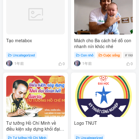
Tạo metabox
Mách cho Ba cách bế dỗ con
nhanh nín khóc nhé
Uncategorized
Con nhỏ
Cuộc sống
# Video
1年前
1年前
0
0
Tư tưởng Hồ Chí Minh về
Logo TNUT
điều kiện xây dựng khối đại
đoàn kết dân tộc
Tư tưởng Hồ Chí Minh
Uncategorized