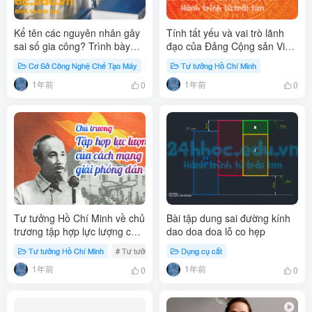
Kể tên các nguyên nhân gây
Tính tất yếu và vai trò lãnh
sai số gia công? Trình bày
đạo của Đảng Cộng sản Việt
các nguyên nhân gây sai số
Nam
Cơ Sở Công Nghệ Chế Tạo Máy
# các nguyên nhân gây sai số gia công
Tư tưởng Hồ Chí Minh
gia công?
1年前
1年前
0
0
Tư tưởng Hồ Chí Minh về chủ
Bài tập dung sai đường kính
trương tập hợp lực lượng của
dao doa doa lỗ co hẹp
cách mạng giải phóng dân
Tư tưởng Hồ Chí Minh
# Tư tưởng Hồ Chí Minh
Dụng cụ cắt
# Cách mạng giải phóng dân t
tộc
1年前
1年前
0
0