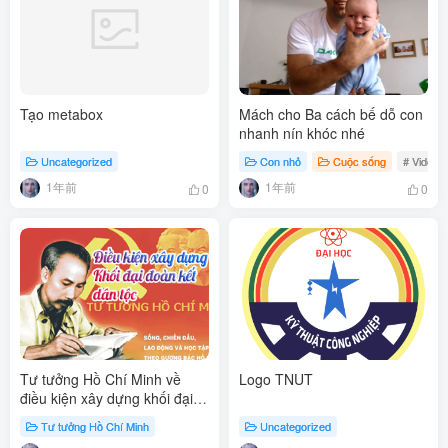
Tạo metabox
Mách cho Ba cách bế dỗ con
nhanh nín khóc nhé
Uncategorized
Con nhỏ
Cuộc sống
# Video
1年前
1年前
0
0
Tư tưởng Hồ Chí Minh về
Logo TNUT
điều kiện xây dựng khối đại
đoàn kết dân tộc
Tư tưởng Hồ Chí Minh
Uncategorized