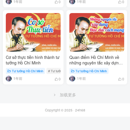
1年前
1年前
0
0
Cơ sở thực tiễn hình thành tư
Quan điểm Hồ Chí Minh về
tưởng Hồ Chí Minh
những nguyên tắc xây dựng
đạo đức cách mạng
Tư tưởng Hồ Chí Minh
# Tư tưởng Hồ Chí Minh
Tư tưởng Hồ Chí Minh
1年前
1年前
0
0
加载更多
Copyright © 2025 ·
24h68