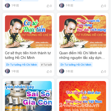
1年前
1年前
0
0
Cơ sở thực tiễn hình thành tư
Quan điểm Hồ Chí Minh về
tưởng Hồ Chí Minh
những nguyên tắc xây dựng
đạo đức cách mạng
Tư tưởng Hồ Chí Minh
# Tư tưởng Hồ Chí Minh
Tư tưởng Hồ Chí Minh
1年前
1年前
0
0