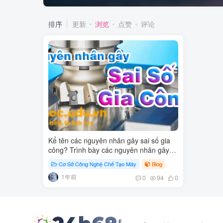
排序
更新
浏览
点赞
评论
Kể tên các nguyên nhân gây sai số gia
công? Trình bày các nguyên nhân gây
sai số gia công?
Cơ Sở Công Nghệ Chế Tạo Máy
Blog
1年前
0
94
0