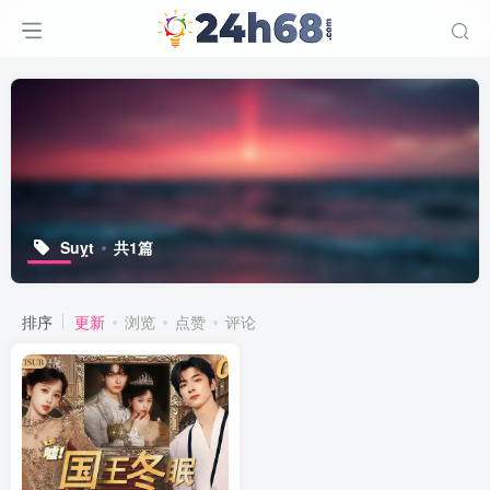
Suỵt
共1篇
排序
更新
浏览
点赞
评论