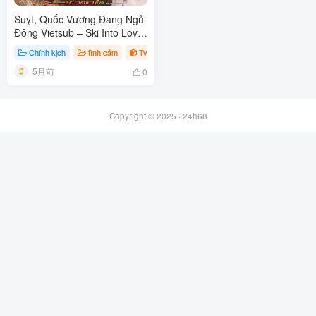
Suỵt, Quốc Vương Đang Ngủ
Đông Vietsub – Ski Into Love
2025
Chính kịch
tình cảm
TvSeries
5月前
0
Copyright © 2025 ·
24h68