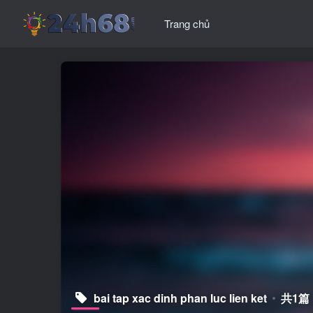
Trang chủ
bai tap xac dinh phan luc lien ket
共1篇