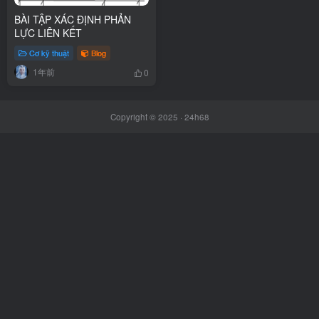
BÀI TẬP XÁC ĐỊNH PHẢN
LỰC LIÊN KẾT
Cơ kỹ thuật
Blog
1年前
0
Copyright © 2025 ·
24h68