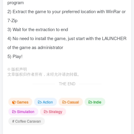
program
2) Extract the game to your preferred location with WinRar or
7-Zip
3) Wait for the extraction to end
4) No need to install the game, just start with the LAUNCHER
of the game as administrator
5) Play!
©
版权声明
文章版权归作者所有，未经允许请勿转载。
THE END
Games
Action
Casual
Indie
Simulation
Strategy
# Coffee Caravan