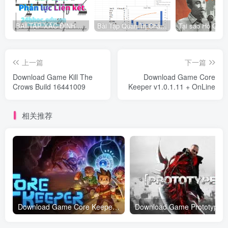
BÀI TẬP XÁC ĐỊNH PHẢN LỰC LIÊN KẾT
Bài Tập Quản Trị Chất Lượng Trong Doanh Nghiệp Công Nghiệp
上一篇
下一篇
Download Game Kill The
Download Game Core
Crows Build 16441009
Keeper v1.0.1.11 + OnLine
相关推荐
Download Game Core Keeper v1.0.1.11 + OnLine
Download Game Prototype 2