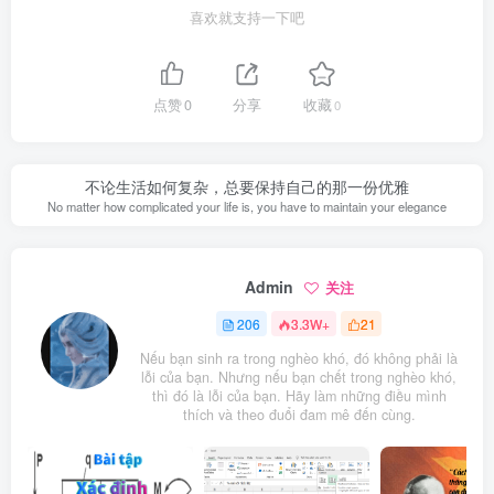
喜欢就支持一下吧
点赞
0
分享
收藏
0
不论生活如何复杂，总要保持自己的那一份优雅
No matter how complicated your life is, you have to maintain your elegance
Admin
关注
206
3.3W+
21
Nếu bạn sinh ra trong nghèo khó, đó không phải là
lỗi của bạn. Nhưng nếu bạn chết trong nghèo khó,
thì đó là lỗi của bạn. Hãy làm những điều mình
thích và theo đuổi đam mê đến cùng.