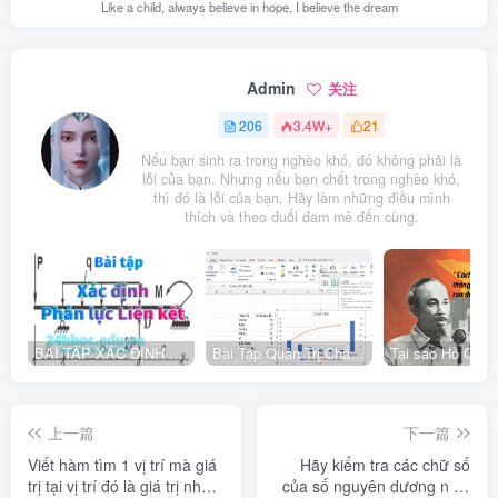
Like a child, always believe in hope, I believe the dream
Admin
关注
206
3.4W+
21
Nếu bạn sinh ra trong nghèo khó, đó không phải là
lỗi của bạn. Nhưng nếu bạn chết trong nghèo khó,
thì đó là lỗi của bạn. Hãy làm những điều mình
thích và theo đuổi đam mê đến cùng.
BÀI TẬP XÁC ĐỊNH PHẢN LỰC LIÊN KẾT
Bài Tập Quản Trị Chất Lượng Trong Doanh Nghiệp Công Nghiệp
上一篇
下一篇
Viết hàm tìm 1 vị trí mà giá
Hãy kiểm tra các chữ số
trị tại vị trí đó là giá trị nhỏ
của số nguyên dương n có