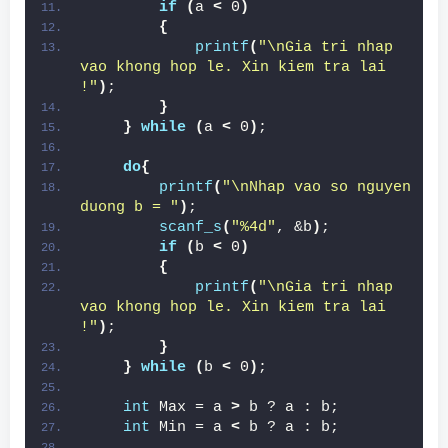
if
(
a 
<
 0
)
{
printf
(
"\nGia tri nhap 
vao khong hop le. Xin kiem tra lai 
!"
)
;
}
}
while
(
a 
<
 0
)
;
do
{
printf
(
"\nNhap vao so nguyen 
duong b = "
)
;
scanf_s
(
"%4d"
, &b
)
;
if
(
b 
<
 0
)
{
printf
(
"\nGia tri nhap 
vao khong hop le. Xin kiem tra lai 
!"
)
;
}
}
while
(
b 
<
 0
)
;
int
 Max = a 
>
 b ? a : b;
int
 Min = a 
<
 b ? a : b;