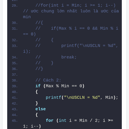
//for(int i = Min; i >= 1; i--)  
// ước chung lớn nhất luôn là ước của 
min
//{
//    if(Max % i == 0 && Min % i 
== 0)
//    {
//        printf("\nUSCLN = %d", 
i);
//        break;
//    }
//}
// Cách 2:
if
(
Max % Min == 0
)
{
printf
(
"\nUSCLN = %d"
, Min
)
;
}
else
{
for
(
int
 i = Min / 2; i 
>
= 
1; i--
)