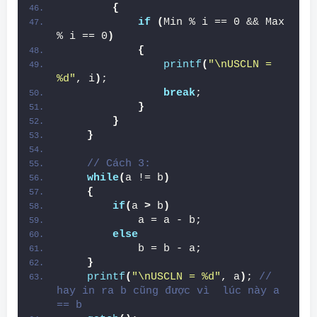
{
if
(
Min % i == 0 && Max 
% i == 0
)
{
printf
(
"\nUSCLN = 
%d"
, i
)
;
break
;
}
}
}
// Cách 3:
while
(
a != b
)
{
if
(
a 
>
 b
)
            a = a - b;
else
            b = b - a;
}
printf
(
"\nUSCLN = %d"
, a
)
; 
// 
hay in ra b cũng được vì  lúc này a 
== b