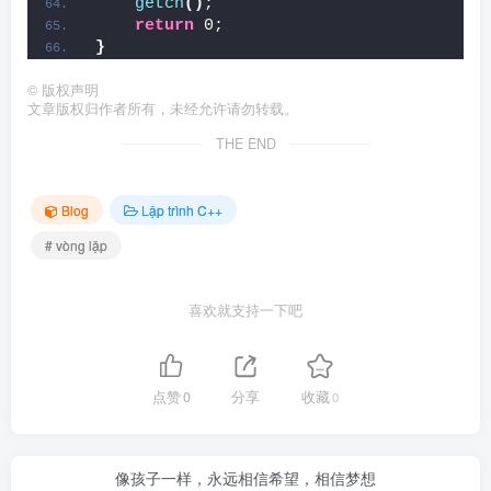
getch
()
;
return
 0;
}
©
版权声明
文章版权归作者所有，未经允许请勿转载。
THE END
Blog
Lập trình C++
# vòng lặp
喜欢就支持一下吧
点赞
0
分享
收藏
0
像孩子一样，永远相信希望，相信梦想