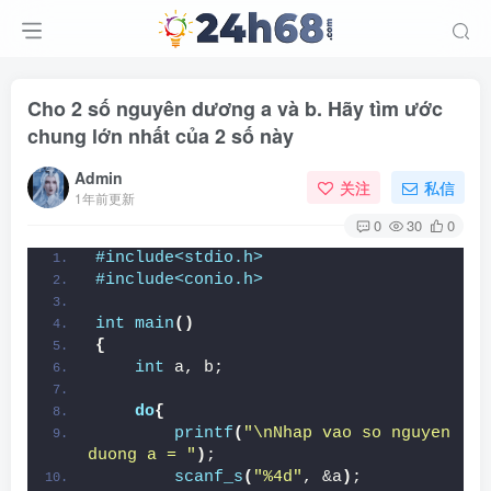
Cho 2 số nguyên dương a và b. Hãy tìm ước
chung lớn nhất của 2 số này
Admin
关注
私信
1年前更新
0
30
0
#include<stdio.h>
#include<conio.h>
int
main
()
{
int
 a, b;
do
{
printf
(
"\nNhap vao so nguyen 
duong a = "
)
;
scanf_s
(
"%4d"
, &a
)
;