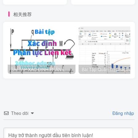
nhất trong mảng 1 chiều
giảm dần từ trái sang phải
các số nguyên
hay không
相关推荐
BÀI TẬP XÁC ĐỊNH PHẢN LỰC LIÊN KẾT
Theo dõi
Đăng nhập