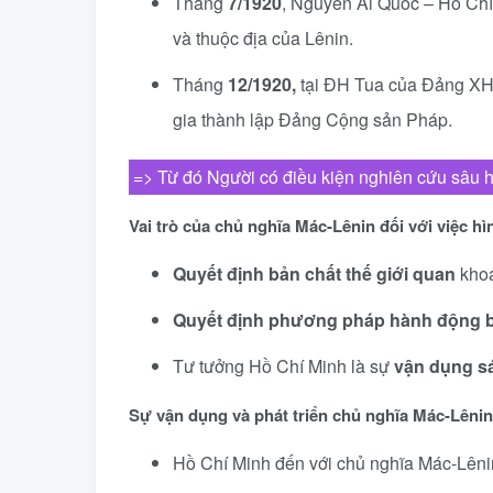
Tháng
7/1920
, Nguyễn Ái Quốc – Hồ Chí
và thuộc địa của Lênin.
Tháng
12/1920,
tại ĐH Tua của Đảng XH 
gia thành lập Đảng Cộng sản Pháp.
=> Từ đó Người có điều kiện nghiên cứu sâu 
Vai trò của chủ nghĩa Mác-Lênin đối với việc h
Quyết định bản chất thế giới quan
khoa
Quyết định phương pháp hành động 
Tư tưởng Hồ Chí Minh là sự
vận dụng s
Sự vận dụng và phát triển chủ nghĩa Mác-Lêni
Hồ Chí Minh đến với chủ nghĩa Mác-Lêni