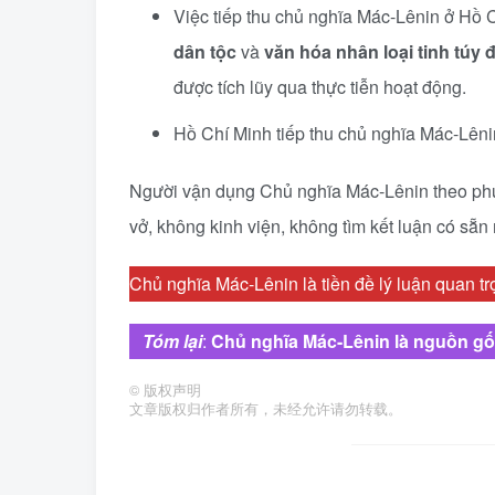
Việc tiếp thu chủ nghĩa Mác-Lênin ở Hồ 
dân tộc
và
văn hóa nhân loại tinh túy 
được tích lũy qua thực tiễn hoạt động.
Hồ Chí Minh tiếp thu chủ nghĩa Mác-Lênin
Người vận dụng Chủ nghĩa Mác-Lênin theo phư
vở, không kinh viện, không tìm kết luận có sẵn
Chủ nghĩa Mác-Lênin là tiền đề lý luận quan tr
Tóm lại
:
Chủ nghĩa Mác-Lênin là nguồn gốc 
©
版权声明
文章版权归作者所有，未经允许请勿转载。