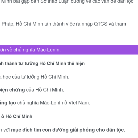
 Minh bắt gặp bản Sơ thảo Luận cương về các vấn đề dân tộc
Pháp, Hồ Chí Minh tán thành việc ra nhập QTCS và tham
hơn về chủ nghĩa Mác-Lênin.
ình thành tư tưởng Hồ Chí Minh thể hiện
 học của tư tưởng Hồ Chí Minh.
biện chứng
của Hồ Chí Minh.
áng tạo
chủ nghĩa Mác-Lênin ở Việt Nam.
n ở Hồ Chí Minh
n với
mục đích tìm con đường giải phóng cho dân tộc
.