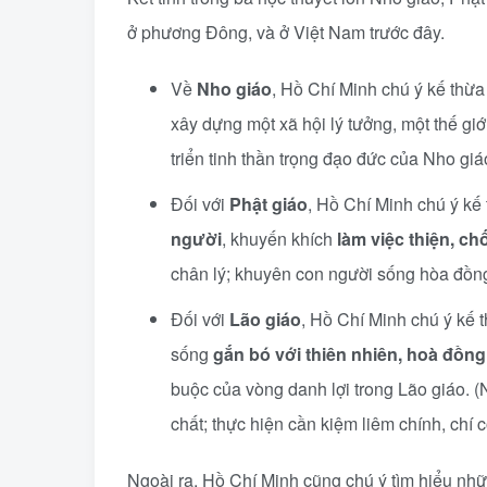
ở phương Đông, và ở Việt Nam trước đây.
Về
Nho giáo
, Hồ Chí Minh chú ý kế thừa
xây dựng một xã hội lý tưởng, một thế giớ
triển tinh thần trọng đạo đức của Nho giá
Đối với
Phật giáo
, Hồ Chí Minh chú ý kế 
người
, khuyến khích
làm việc thiện, ch
chân lý; khuyên con người sống hòa đồn
Đối với
Lão giáo
, Hồ Chí Minh chú ý kế 
sống
gắn bó với thiên nhiên, hoà đồng
buộc của vòng danh lợi trong Lão giáo. (
chất; thực hiện cần kiệm liêm chính, chí 
Ngoài ra, Hồ Chí Minh cũng chú ý tìm hiểu nhữn