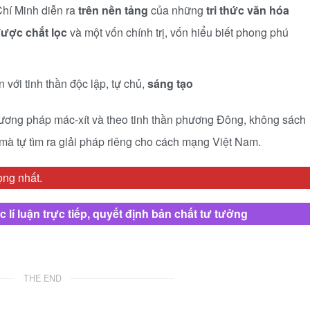
Chí Minh diễn ra
trên nền tảng
của những
tri thức văn hóa
được chắt lọc
và một vốn chính trị, vốn hiểu biết phong phú
 với tinh thần độc lập, tự chủ,
sáng tạo
ơng pháp mác-xít và theo tinh thần phương Đông, không sách
 mà tự tìm ra giải pháp riêng cho cách mạng Việt Nam.
ọng nhất.
lí luận trực tiếp, quyết định bản chất tư tưởng
THE END