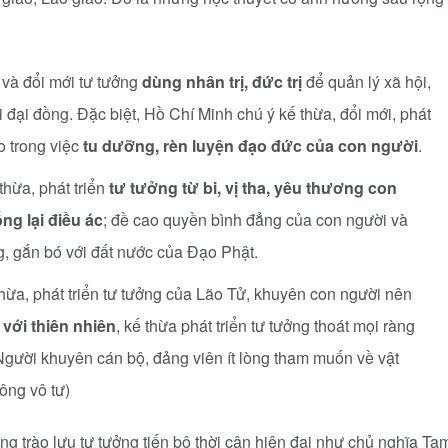
 và đổi mới tư tưởng
dùng nhân trị, đức trị
để quản lý xã hội,
i đại đồng. Đặc biệt, Hồ Chí Minh chú ý kế thừa, đổi mới, phát
o trong việc
tu dưỡng, rèn luyện đạo đức của con người
.
thừa, phát triển
tư tưởng
từ bi, vị tha, yêu thương con
ống lại điều ác
; đề cao quyền bình đẳng của con người và
g, gắn bó với đất nước của Đạo Phật.
thừa, phát triển tư tưởng của Lão Tử, khuyên con người nên
 với thiên nhiên
, kế thừa phát triển tư tưởng thoát mọi ràng
Người khuyên cán bộ, đảng viên ít lòng tham muốn về vật
công vô tư)
g trào lưu tư tưởng tiến bộ thời cận hiện đại như chủ nghĩa Ta