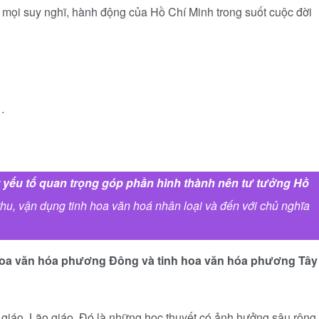
 mọi suy nghĩ, hành động của Hồ Chí Minh trong suốt cuộc đời
…
t yếu tố quan trọng góp phần hình thành nên tư tưởng Hồ
p thu, vận dụng tinh hoa văn hoá nhân loại và đến với chủ nghĩa
 hoa văn hóa phương Đông và tinh hoa văn hóa phương Tây
t giáo, Lão giáo. Đó là những học thuyết có ảnh hưởng sâu rộng