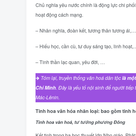
Chủ nghĩa yêu nước chính là động lực chi phối
hoạt động cách mạng.
– Nhân nghĩa, đoàn kết, tương thân tương ái,…
– Hiếu học, cần cù, tư duy sáng tạo, linh hoạt,
– Tinh thần lạc quan, yêu đời, …
🡺
Tóm lại, truyền thống văn hoá dân tộc
là mộ
Chí Minh
. Đây là yếu tố nội sinh để người tiế
Mác-Lênin.
Tinh hoa văn hóa nhân loại: bao gồm tinh
Tinh hoa văn hoá, tư tưởng phương Đông
Kết tinh trong ba học thuyết lớn Nho giáo, Phậ