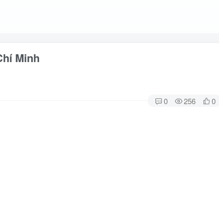
Chí Minh
0
256
0