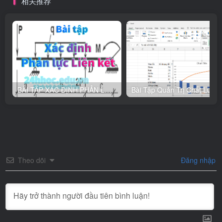
相关推荐
đường cách mạng vô sản”
BÀI TẬP XÁC ĐỊNH PHẢN LỰC LIÊN KẾT
Theo dõi
Đăng nhập