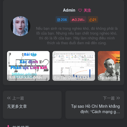
Admin
关注
206
3.3W+
21
Nếu bạn sinh ra trong nghèo khó, đó không phải là
lỗi của bạn. Nhưng nếu bạn chết trong nghèo khó,
thì đó là lỗi của bạn. Hãy làm những điều mình
thích và theo đuổi đam mê đến cùng.
BÀI TẬP XÁC ĐỊNH PHẢN LỰC LIÊN KẾT
Bài Tập Quản Trị Chất Lượng Trong Doanh Nghiệp Công Nghiệp
上一篇
下一篇
无更多文章
Tại sao Hồ Chí Minh khẳng
định: “Cách mạng giải
phóng dân tộc muốn thắng
lợi thì phải đi theo con