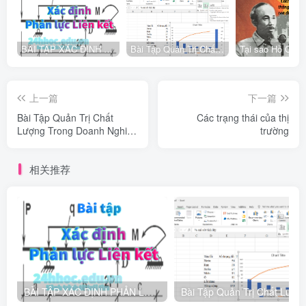
BÀI TẬP XÁC ĐỊNH PHẢN LỰC LIÊN KẾT
Bài Tập Quản Trị Chất Lượng Trong Doanh Nghiệp Công Nghiệp
上一篇
下一篇
Bài Tập Quản Trị Chất
Các trạng thái của thị
Lượng Trong Doanh Nghiệp
trường
Công Nghiệp
相关推荐
BÀI TẬP XÁC ĐỊNH PHẢN LỰC LIÊN KẾT