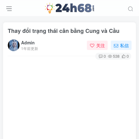
Thay đổi trạng thái cân bằng Cung và Cầu
Admin
关注
私信
1年前更新
0
538
0