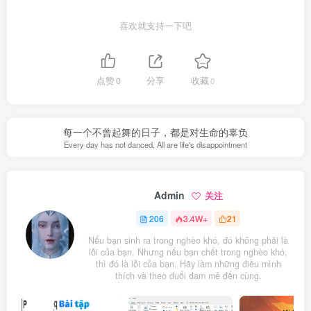
喜欢就支持一下吧
点赞
0
分享
收藏
0
每一个不曾起舞的日子，都是对生命的辜负
Every day has not danced, All are life's disappointment
Admin
关注
206
3.4W+
21
Nếu bạn sinh ra trong nghèo khó, đó không phải là
lỗi của bạn. Nhưng nếu bạn chết trong nghèo khó,
thì đó là lỗi của bạn. Hãy làm những điều mình
thích và theo đuổi đam mê đến cùng.