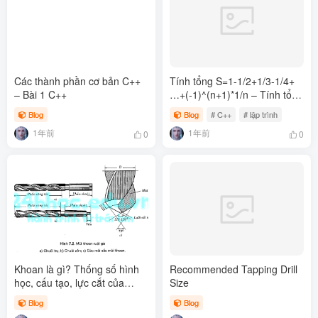
Các thành phần cơ bản C++
Tính tổng S=1-1/2+1/3-1/4+
– Bài 1 C++
…+(-1)^(n+1)*1/n – Tính tổng
S trong C++
Blog
Blog
# C++
# lập trình
1年前
1年前
0
0
Khoan là gì? Thống số hình
Recommended Tapping Drill
học, cấu tạo, lực cắt của
Size
khoan
Blog
Blog