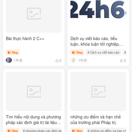
Bài thực hành 2 C++
Dịch vụ viết báo cáo, tiểu
luận, khóa luận tốt nghiệp,
luận văn thạc sỹ.
Blog
Blog
# Dịch vụ viết báo cáo
# tiể
1年前
1年前
0
0
Tìm hiểu nội dung và phương
những ưu điểm và hạn chế
pháp xác định giá trị tài liệu
của trường phái Pháp trị.
tại một cơ quan
Blog
# phương pháp xác định giá trị tài liệu
Blog
# nội dung và phương pháp xác định gi
# những ưu điểm và hạn chế của