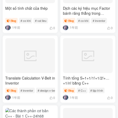
Một số tính chất của thép
Dịch các ký hiệu mục Factor
bánh răng thẳng trong
Inventor
Blog
# co khi
# vat lieu
Blog
# co khi
# inventor
1年前
1年前
0
0
Translate Calculation V-Belt in
Tính tổng S=1+1/1!+1/2!+…
Inventor
+1/n! bằng C++
Blog
# inventor
# design v-betl
Blog
# C++
# lập trình
1年前
1年前
0
0