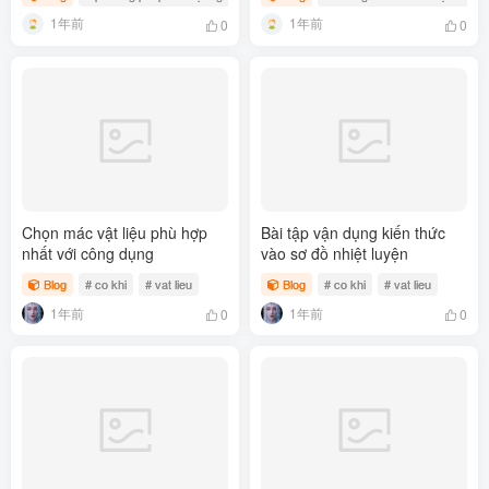
1年前
1年前
0
0
Chọn mác vật liệu phù hợp
Bài tập vận dụng kiến thức
nhất với công dụng
vào sơ đồ nhiệt luyện
Blog
# co khi
# vat lieu
Blog
# co khi
# vat lieu
1年前
1年前
0
0