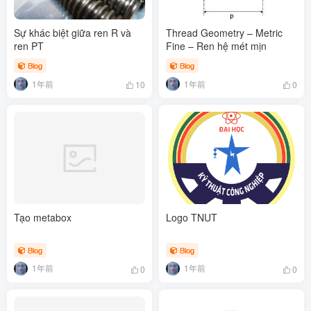
Sự khác biệt giữa ren R và
Thread Geometry – Metric
ren PT
Fine – Ren hệ mét mịn
Blog
Blog
1年前
1年前
10
0
Tạo metabox
Logo TNUT
Blog
Blog
1年前
1年前
0
0