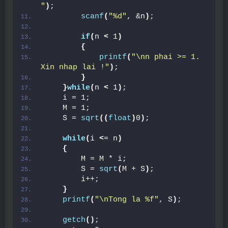
"
)
;
scanf
(
"%d"
, &n
)
;
if
(
n 
<
 1
)
{
printf
(
"\nn phai >= 1. 
Xin nhap lai !"
)
;
}
}
while
(
n 
<
 1
)
;
    i = 1;
    M = 1;
    S = 
sqrt
((
float
)
0
)
;
while
(
i 
<
= n
)
{
        M = M * i;
        S = 
sqrt
(
M + S
)
;
        i++;
}
printf
(
"\nTong la %f"
, S
)
;
getch
()
;