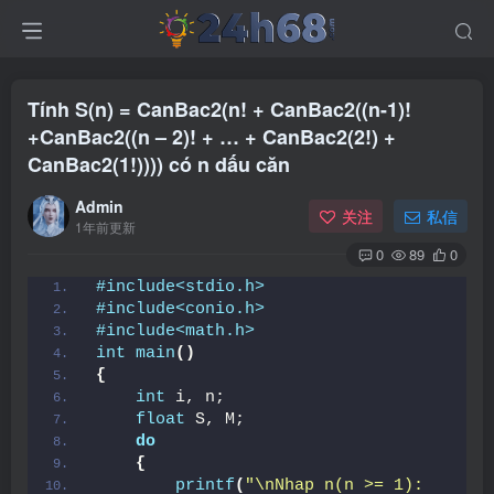
Tính S(n) = CanBac2(n! + CanBac2((n-1)!
+CanBac2((n – 2)! + … + CanBac2(2!) +
CanBac2(1!)))) có n dấu căn
Admin
关注
私信
1年前更新
0
89
0
#include<stdio.h>
#include<conio.h>
#include<math.h>
int
main
()
{
int
 i, n;
float
 S, M;
do
{
printf
(
"\nNhap n(n >= 1): 