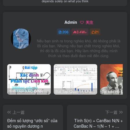
depends solely on what you think
Admin
关注
206
3.4W+
21
Nếu bạn sinh ra trong nghèo khó, đó không phải là
lỗi của bạn. Nhưng nếu bạn chết trong nghèo khó,
thì đó là lỗi của bạn. Hãy làm những điều mình
thích và theo đuổi đam mê đến cùng.
BÀI TẬP XÁC ĐỊNH PHẢN LỰC LIÊN KẾT
Bài Tập Quản Trị Chất Lượng Trong Doanh Nghiệp Công Nghiệp
上一篇
下一篇
Đếm số lượng “ước số” của
Tính S(n) = CanBac N(N +
số nguyên dương n
CanBac N – 1(N – 1 + … +