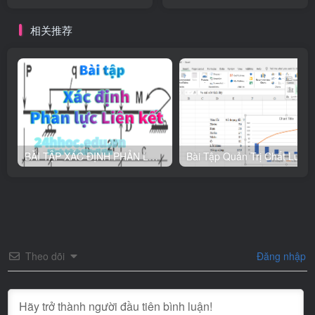
CanBac3(3 + CanBac2(2)))
có n – 1 dấu căn
相关推荐
BÀI TẬP XÁC ĐỊNH PHẢN LỰC LIÊN KẾT
Theo dõi
Đăng nhập